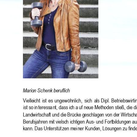
Marion Sc
henk beruflich
Vielleicht 
ist 
e
s 
ungewöhnlich, 
sich 
als 
Dipl. 
Betriebswirti
ist 
s
o in
teressa
nt, dass ich a
uf neue Methoden stieß, die di
Landwirtschaft und die Brücke geschlagen von der Wirtscha
Berufsjahren mit vielsch
ichtigen Aus- und Fortbildungen au
kann. Das Unterstüt
zen mei
ner Kunden, Lösungen 
z
u find