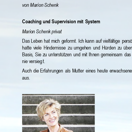
vo
n M
ari
on Schenk
Coaching und Supervision mit 
System 
Marion Sc
henk privat
Das
Leben
hat
mich
geformt.
Ich
kann
a
uf
vielfältige
persö
hatte
viele
Hindernisse
zu
umgehen
und
Hürd
en
zu
üb
e
Basis,
Sie
zu
un
terstützen
und
mit
Ih
nen
gemeinsam
das
nie versieg
t.
Auch 
die Erfahrungen 
als 
Mutter 
eines 
heute 
erwachsene
aus.