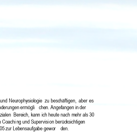
und 
Neurophysiologie 
zu 
beschäftigen, 
aber 
es 
nderungen ermögli
chen. Angefangen in der 
ialen 
Bereich,
kann 
ich
heute
nach 
mehr
als 30 
n Coachi
ng und Supervisi
on berücksichtigen 
 2005 zur Lebensaufgabe gewor
den.