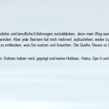
nliche
und
berufli
che
Erfahrungen
zurückblicken,
denn
mein
Weg
war
rwinden.
Aber
jede
Barri
ere 
hat 
mich
motivi
ert, 
aufzus
tehen, 
weiter 
z
u
zu
e
ntdecken,
was
Sie
such
en
und
brauchen.
Di
e
Quell
e,
Neues
zu
n 
Sohnes 
haben 
mich 
geprägt und meine Hobbies - Natur, Spo
rt
 und