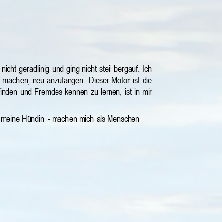
nicht
geradlinig
u
nd
ging
nicht
steil
bergauf.
Ich 
 
mach
en, 
neu 
anzufangen. 
Dieser 
Motor
ist
die 
finden
und
Fremdes
kennen
z
u
lernen,
ist
in
mir 
 meine Hündin
 - mach
en mich
 als Menschen 