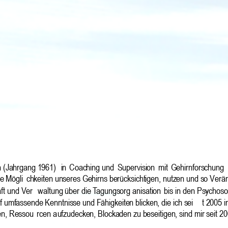
n (Jahrgang 1961) 
in 
Coaching und 
Supervision 
mit 
Gehirnforschung 
e Mögli
chkeiten unseres Gehirns berücksichtigen, nutzen und so Verä
ft und Ver
waltung über die Tagungsorg
anisation 
bis 
in
den Psychosoz
f umfassende Kenntnisse und Fähigkeiten blicken, die ich sei
t 2005 i
en, Ressou
rcen a
ufzudecken, Blockaden 
z
u beseitigen, sind mir seit