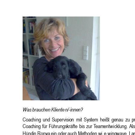
Was brauchen Kliente
n/-innen?
Coachi
ng
und
Supervision
mit
System
heißt
genau
zu
p
Coaching
für
Führungskräfte
bis
zur 
Teamentwi
cklung. 
Als
Hündin Ronya ein oder auch Methoden wi
e wi
ngwave. Las