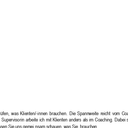
rüfen,
wa
s
Kli
enten/-i
nnen
brauchen.
Die
Spannweite
reicht
vom
Coa
Superviso
rin
arbeite
ich
mit
Klienten
anders
als
im
Coaching.
Dabei
sen Sie uns gemei
nsam schauen, was Sie
 brauchen.